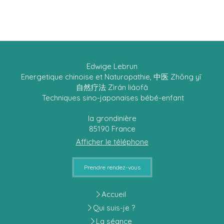
Edwige Lebrun
Energetique chinoise et Naturopathie, 中医 Zhōng yī
自然疗法 Zìrán liáofǎ
Techniques sino-japonaises bébé-enfant
la grondinière
85190
France
Afficher le téléphone
Prendre rendez-vous
Accueil
Qui suis-je ?
La séance