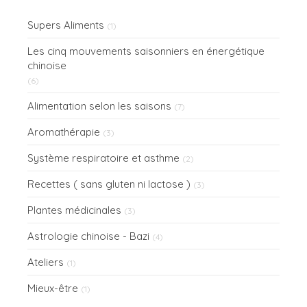
Supers Aliments
(1)
Les cinq mouvements saisonniers en énergétique
chinoise
(6)
Alimentation selon les saisons
(7)
Aromathérapie
(3)
Système respiratoire et asthme
(2)
Recettes ( sans gluten ni lactose )
(3)
Plantes médicinales
(3)
Astrologie chinoise - Bazi
(4)
Ateliers
(1)
Mieux-être
(1)