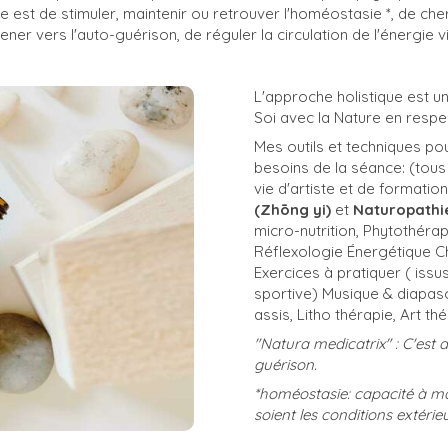
pe est de stimuler, maintenir ou retrouver l'homéostasie *, de cher
 vers l'auto-guérison, de réguler la circulation de l'énergie vit
L'approche holistique est u
Soi avec la Nature en respe
Mes outils et techniques p
besoins de la séance: (️tou
vie d'artiste et de formation
(Zhōng
yi)
et
Naturopathi
micro-nutrition, Phytothéra
Réflexologie Énergétique Chi
Exercices à pratiquer ( is
sportive) Musique & diapas
assis, Litho thérapie, Art t
"Natura medicatrix" : C'est 
guérison.
*homéostasie: capacité à mai
soient les conditions extérie