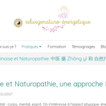
i suis-je ?
Pratiques
Formation
Témoignages
Bl
hinoise et Naturopathie: 中医 藥 Zhōng yī 和 自然疗
e et Naturopathie, une approche 
obalité"
té : corps, mental, esprit. On s'intéresse à l'aspect physique, éne