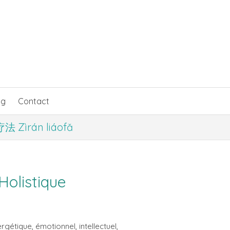
og
Contact
法 Zìrán liáofǎ
Holistique
rgétique, émotionnel, intellectuel,