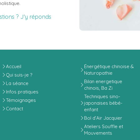
olistique.
stions ? J'y réponds
Accueil
Énergétique chinoise &
Naturopathie
Qui suis-je ?
Bilan energetique
La séance
chinois, Ba Zi
Infos pratiques
Techniques sino-
Témoignages
japonaises bébé-
Contact
enfant
Bol d’Air Jacquier
Ateliers Souffle et
Mouvements