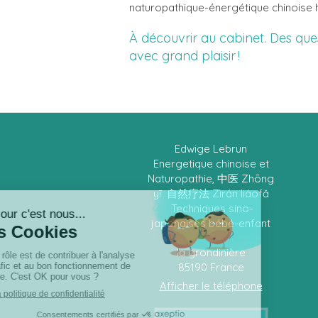
naturopathique-énergétique chinoise h
À découvrir au cabinet. Des que
avec grand plaisir !
Edwige Lebrun
Energetique chinoise et
Naturopathie, 中医 Zhōng
yī 自然疗法 Zìrán liáofǎ
Techniques sino-
japonaises bébé-enfant
la grondinière
85190
France
Afficher le téléphone