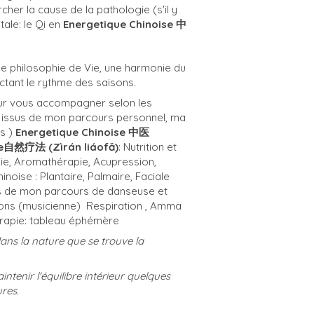
cher la cause de la pathologie (s'il y
ale: le Qi en
Energetique Chinoise 中
ne philosophie de Vie, une harmonie du
ctant le rythme des saisons.
our vous accompagner selon les
s issus de mon parcours personnel, ma
s ️)
Energetique Chinoise 中医
e自然疗法 (Zìrán liáofǎ)
: Nutrition et
pie, Aromathérapie, Acupression,
noise : Plantaire, Palmaire, Faciale
sus de mon parcours de danseuse et
ons (musicienne) ️ Respiration , Amma
hérapie: tableau éphémère
dans la nature que se trouve la
ntenir l'équilibre intérieur quelques
ures.