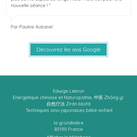
nouvelle séance ! "
Par Pauline Aubanel
Découvrez les avis Google
Edwige Lebrun
Energetique chinoise et Naturopathie, 中医 Zhōng yī
自然疗法 Zìrán liáofǎ
Techniques sino-japonaises bébé-enfant
la grondinière
85190
France