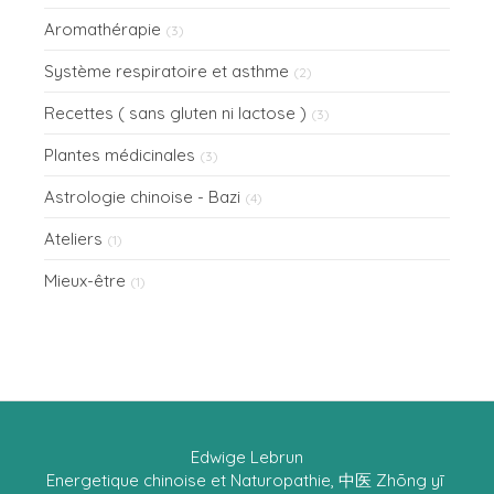
Aromathérapie
(3)
Système respiratoire et asthme
(2)
Recettes ( sans gluten ni lactose )
(3)
Plantes médicinales
(3)
Astrologie chinoise - Bazi
(4)
Ateliers
(1)
Mieux-être
(1)
Edwige Lebrun
Energetique chinoise et Naturopathie, 中医 Zhōng yī