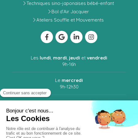
Techniques sino-japonaises bébé-enfant
Bol d’Air Jacquier
Ateliers Souffle et Mouvements
Les
lundi
,
mardi
,
jeudi
et
vendredi
9h-16h
Le
mercredi
9h-12h30
Le
samedi
9h-12h30 / 14h-18h30
Plan du site
Mentions légales