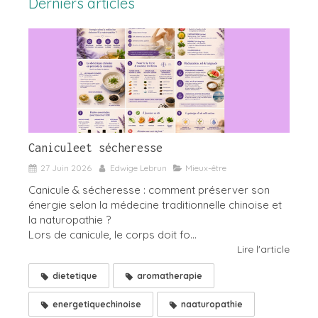
Derniers articles
Caniculeet sécheresse
27 Juin 2026
Edwige Lebrun
Mieux-être
Canicule & sécheresse : comment préserver son
énergie selon la médecine traditionnelle chinoise et
la naturopathie ?
Lors de canicule, le corps doit fo...
Lire l'article
dietetique
aromatherapie
energetiquechinoise
naaturopathie